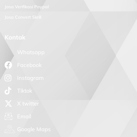
Jasa Verifikasi Paypal
Jasa Convert Skrill
Kontak
Whatsapp
Facebook
Instagram
Tiktok
X twitter
Email
Google Maps