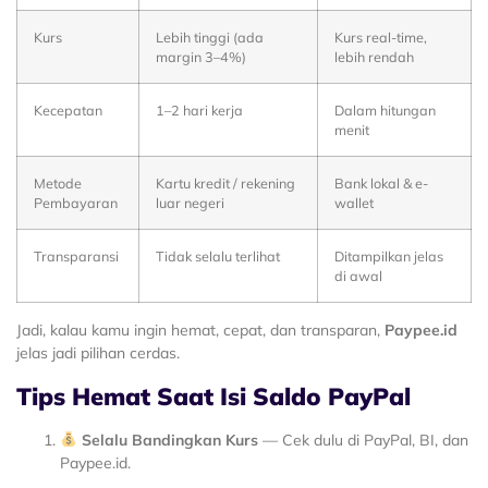
Kurs
Lebih tinggi (ada
Kurs real-time,
margin 3–4%)
lebih rendah
Kecepatan
1–2 hari kerja
Dalam hitungan
menit
Metode
Kartu kredit / rekening
Bank lokal & e-
Pembayaran
luar negeri
wallet
Transparansi
Tidak selalu terlihat
Ditampilkan jelas
di awal
Jadi, kalau kamu ingin hemat, cepat, dan transparan,
Paypee.id
jelas jadi pilihan cerdas.
Tips Hemat Saat Isi Saldo PayPal
Selalu Bandingkan Kurs
— Cek dulu di PayPal, BI, dan
Paypee.id.