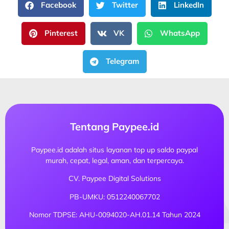
Facebook
Twitter
LinkedIn
Pinterest
VK
WhatsApp
Telegram
Tentang Paypee.id
Paypee.id adalah situs layanan top up saldo paypal
murah, cepat, legal, aman, dan terpercaya.
CV. Paypee Digital Solutions
PB-UMKU: 0512240067702
Nomor TDPSE: AHU-0094020-AH.01.14 Tahun 2024