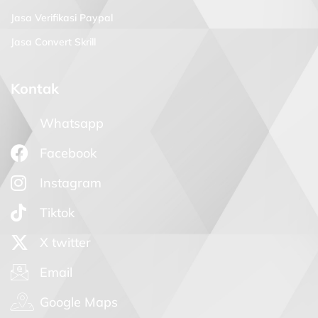
Jasa Verifikasi Paypal
Jasa Convert Skrill
Kontak
Whatsapp
Facebook
Instagram
Tiktok
X twitter
Email
Google Maps