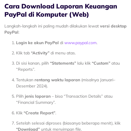
Cara Download Laporan Keuangan
PayPal di Komputer (Web)
Langkah-langkah ini paling mudah dilakukan lewat
versi desktop
PayPal
:
Login ke akun PayPal
di
www.paypal.com
.
Klik tab
“Activity”
di menu atas.
Di sisi kanan, pilih
“Statements”
lalu klik
“Custom”
atau
“Reports”.
Tentukan
rentang waktu laporan
(misalnya Januari–
Desember 2024).
Pilih
jenis laporan
– bisa “Transaction Details” atau
“Financial Summary”.
Klik
“Create Report”
.
Setelah selesai diproses (biasanya beberapa menit), klik
“Download”
untuk menyimpan file.