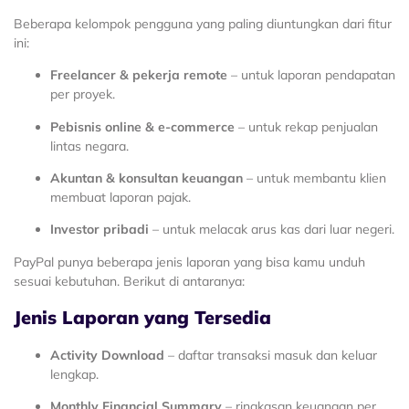
Beberapa kelompok pengguna yang paling diuntungkan dari fitur
ini:
Freelancer & pekerja remote
– untuk laporan pendapatan
per proyek.
Pebisnis online & e-commerce
– untuk rekap penjualan
lintas negara.
Akuntan & konsultan keuangan
– untuk membantu klien
membuat laporan pajak.
Investor pribadi
– untuk melacak arus kas dari luar negeri.
PayPal punya beberapa jenis laporan yang bisa kamu unduh
sesuai kebutuhan. Berikut di antaranya:
Jenis Laporan yang Tersedia
Activity Download
– daftar transaksi masuk dan keluar
lengkap.
Monthly Financial Summary
– ringkasan keuangan per