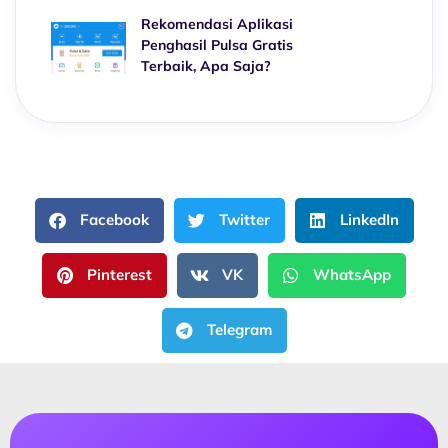
Rekomendasi Aplikasi
Penghasil Pulsa Gratis
Terbaik, Apa Saja?
Facebook
Twitter
LinkedIn
Pinterest
VK
WhatsApp
Telegram