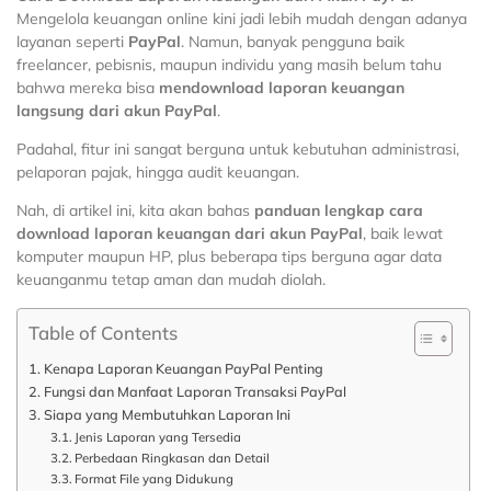
Mengelola keuangan online kini jadi lebih mudah dengan adanya
layanan seperti
PayPal
. Namun, banyak pengguna baik
freelancer, pebisnis, maupun individu yang masih belum tahu
bahwa mereka bisa
mendownload laporan keuangan
langsung dari akun PayPal
.
Padahal, fitur ini sangat berguna untuk kebutuhan administrasi,
pelaporan pajak, hingga audit keuangan.
Nah, di artikel ini, kita akan bahas
panduan lengkap cara
download laporan keuangan dari akun PayPal
, baik lewat
komputer maupun HP, plus beberapa tips berguna agar data
keuanganmu tetap aman dan mudah diolah.
Table of Contents
Kenapa Laporan Keuangan PayPal Penting
Fungsi dan Manfaat Laporan Transaksi PayPal
Siapa yang Membutuhkan Laporan Ini
Jenis Laporan yang Tersedia
Perbedaan Ringkasan dan Detail
Format File yang Didukung