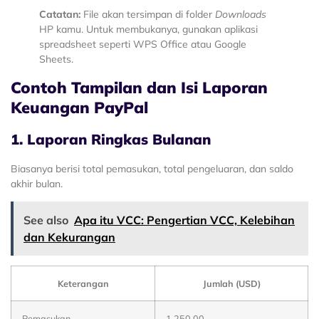
Catatan:
File akan tersimpan di folder
Downloads
HP kamu. Untuk membukanya, gunakan aplikasi
spreadsheet seperti WPS Office atau Google
Sheets.
Contoh Tampilan dan Isi Laporan
Keuangan PayPal
1. Laporan Ringkas Bulanan
Biasanya berisi total pemasukan, total pengeluaran, dan saldo
akhir bulan.
See also
Apa itu VCC: Pengertian VCC, Kelebihan
dan Kekurangan
Keterangan
Jumlah (USD)
Pemasukan
1,250.00