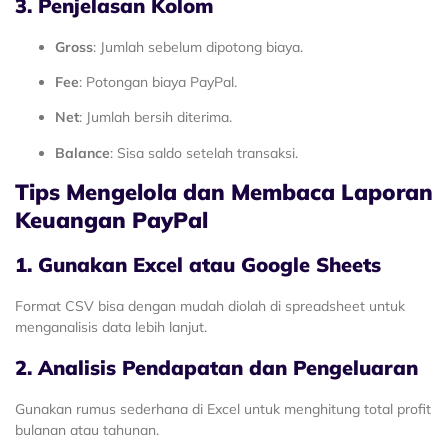
3. Penjelasan Kolom
Gross
: Jumlah sebelum dipotong biaya.
Fee
: Potongan biaya PayPal.
Net
: Jumlah bersih diterima.
Balance
: Sisa saldo setelah transaksi.
Tips Mengelola dan Membaca Laporan
Keuangan PayPal
1. Gunakan Excel atau Google Sheets
Format CSV bisa dengan mudah diolah di spreadsheet untuk
menganalisis data lebih lanjut.
2. Analisis Pendapatan dan Pengeluaran
Gunakan rumus sederhana di Excel untuk menghitung total profit
bulanan atau tahunan.