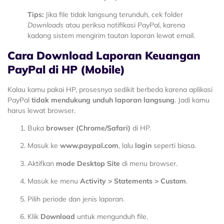
Tips:
Jika file tidak langsung terunduh, cek folder
Downloads
atau periksa notifikasi PayPal, karena
kadang sistem mengirim tautan laporan lewat email.
Cara Download Laporan Keuangan
PayPal di HP (Mobile)
Kalau kamu pakai HP, prosesnya sedikit berbeda karena aplikasi
PayPal
tidak mendukung unduh laporan langsung
. Jadi kamu
harus lewat browser.
Buka
browser (Chrome/Safari)
di HP.
Masuk ke
www.paypal.com
, lalu
login
seperti biasa.
Aktifkan
mode Desktop Site
di menu browser.
Masuk ke menu
Activity > Statements > Custom
.
Pilih periode dan jenis laporan.
Klik
Download
untuk mengunduh file.