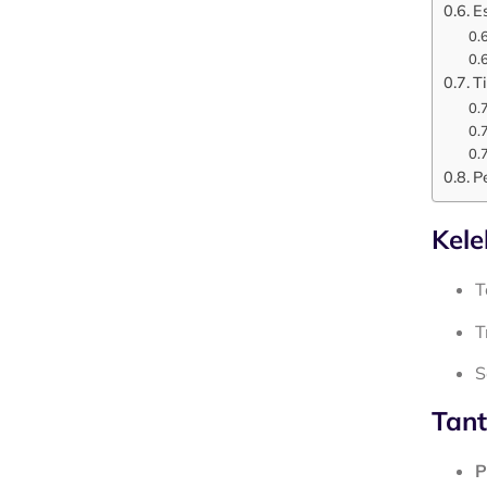
E
T
P
Kele
T
T
S
Tant
P