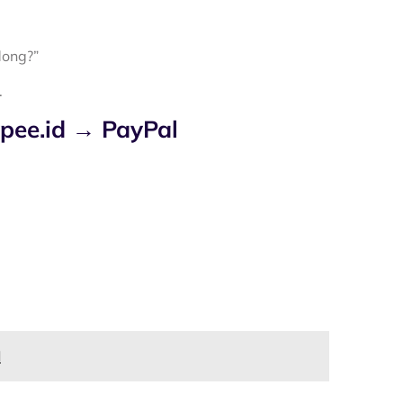
dong?”
.
pee.id → PayPal
l