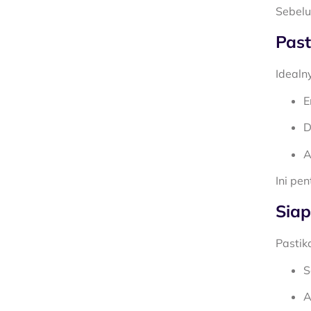
Sebelu
Past
Idealn
E
D
A
Ini pe
Siap
Pastik
S
A