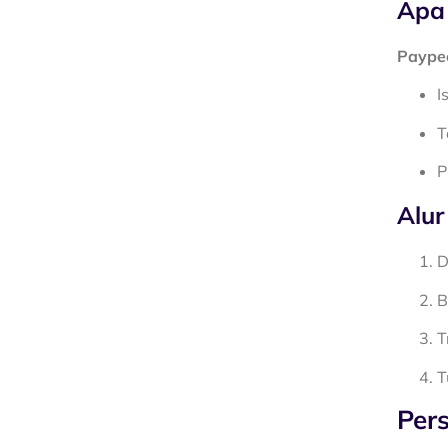
Apa 
Paypee
I
T
P
Alur
D
B
T
T
Per