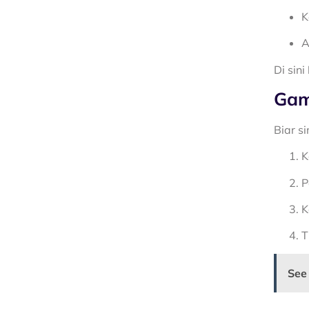
K
A
Di sini
Gam
Biar s
K
P
K
T
See