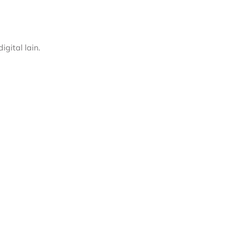
gital lain.
.