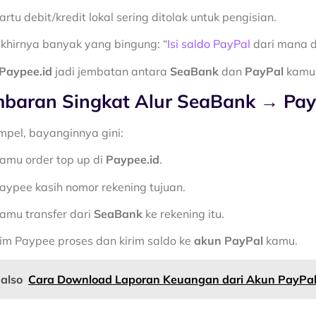
artu debit/kredit lokal sering ditolak untuk pengisian.
khirnya banyak yang bingung: “
Isi saldo PayPal
dari mana 
Paypee.id
jadi jembatan antara
SeaBank
dan
PayPal
kamu
baran Singkat Alur SeaBank → Pay
impel, bayanginnya gini:
amu order top up di
Paypee.id
.
aypee kasih nomor rekening tujuan.
amu transfer dari
SeaBank
ke rekening itu.
im Paypee proses dan kirim saldo ke
akun PayPal
kamu.
 also
Cara Download Laporan Keuangan dari Akun PayPa