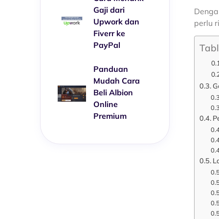
Gaji dari
Dengan
Upwork dan
perlu 
Fiverr ke
PayPal
Tabl
Panduan
Mudah Cara
G
Beli Albion
Online
Premium
P
L