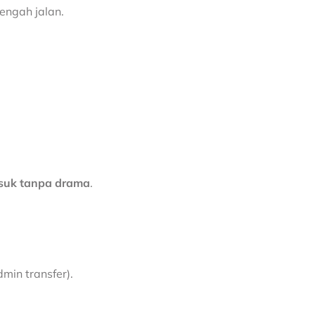
engah jalan.
suk tanpa drama
.
min transfer).