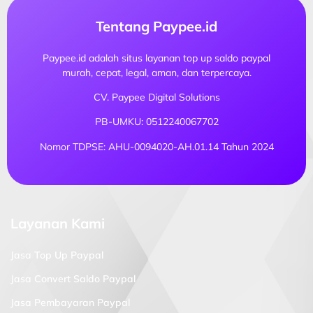
Tentang Paypee.id
Paypee.id adalah situs layanan top up saldo paypal
murah, cepat, legal, aman, dan terpercaya.
CV. Paypee Digital Solutions
PB-UMKU: 0512240067702
Nomor TDPSE: AHU-0094020-AH.01.14 Tahun 2024
Layanan Kami
Jasa Top Up Paypal
Jasa Convert Saldo Paypal
Jasa Pembayaran Paypal