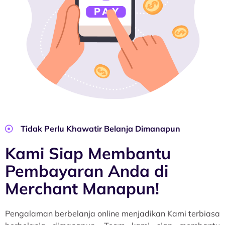
Tidak Perlu Khawatir Belanja Dimanapun
Kami Siap Membantu
Pembayaran Anda di
Merchant Manapun!
Pengalaman berbelanja online menjadikan Kami terbiasa