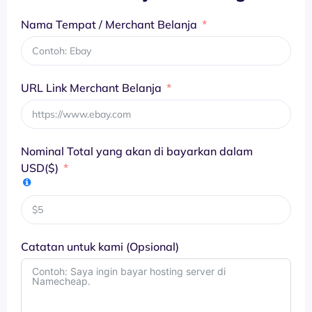
Nama Tempat / Merchant Belanja
URL Link Merchant Belanja
Nominal Total yang akan di bayarkan dalam
USD($)
Catatan untuk kami (Opsional)