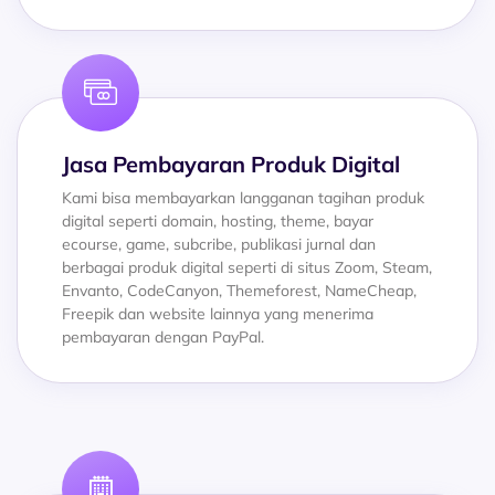
Jasa Pembayaran Produk Digital
Kami bisa membayarkan langganan tagihan produk
digital seperti domain, hosting, theme, bayar
ecourse, game, subcribe, publikasi jurnal dan
berbagai produk digital seperti di situs Zoom, Steam,
Envanto, CodeCanyon, Themeforest, NameCheap,
Freepik dan website lainnya yang menerima
pembayaran dengan PayPal.