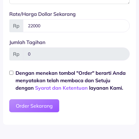
Rate/Harga Dollar Sekarang
Rp
Jumlah Tagihan
Rp
Dengan menekan tombol "Order" berarti Anda
menyatakan telah membaca dan Setuju
dengan
Syarat dan Ketentuan
layanan Kami.
Order Sekarang