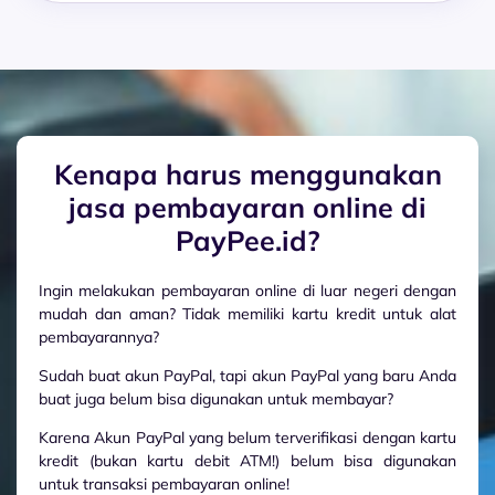
Kenapa harus menggunakan
jasa pembayaran online di
PayPee.id?
Ingin melakukan pembayaran online di luar negeri dengan
mudah dan aman? Tidak memiliki kartu kredit untuk alat
pembayarannya?
Sudah buat akun PayPal, tapi akun PayPal yang baru Anda
buat juga belum bisa digunakan untuk membayar?
Karena Akun PayPal yang belum terverifikasi dengan kartu
kredit (bukan kartu debit ATM!) belum bisa digunakan
untuk transaksi pembayaran online!