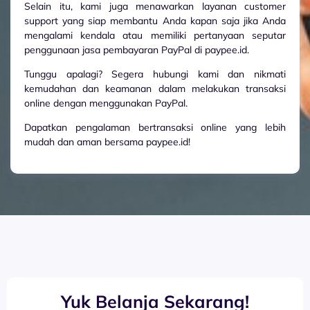
Selain itu, kami juga menawarkan layanan customer
support yang siap membantu Anda kapan saja jika Anda
mengalami kendala atau memiliki pertanyaan seputar
penggunaan jasa pembayaran PayPal di paypee.id.
Tunggu apalagi? Segera hubungi kami dan nikmati
kemudahan dan keamanan dalam melakukan transaksi
online dengan menggunakan PayPal.
Dapatkan pengalaman bertransaksi online yang lebih
mudah dan aman bersama paypee.id!
Yuk Belanja Sekarang!