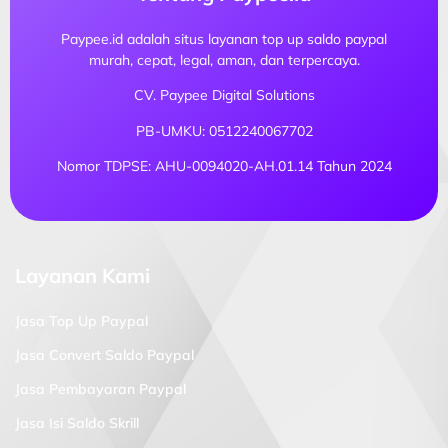
Paypee.id adalah situs layanan top up saldo paypal
murah, cepat, legal, aman, dan terpercaya.
CV. Paypee Digital Solutions
PB-UMKU: 0512240067702
Nomor TDPSE: AHU-0094020-AH.01.14 Tahun 2024
Layanan Kami
Jasa Top Up Paypal
Jasa Convert Saldo Paypal
Jasa Pembayaran Paypal
Jasa Isi Saldo Skrill