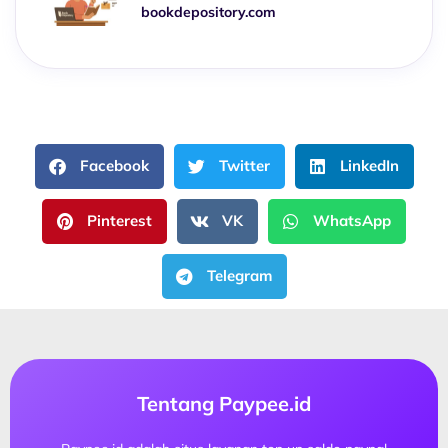
bookdepository.com
Facebook
Twitter
LinkedIn
Pinterest
VK
WhatsApp
Telegram
Tentang Paypee.id