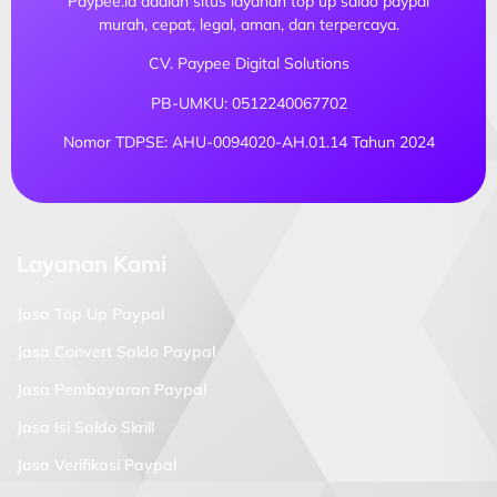
Paypee.id adalah situs layanan top up saldo paypal
murah, cepat, legal, aman, dan terpercaya.
CV. Paypee Digital Solutions
PB-UMKU: 0512240067702
Nomor TDPSE: AHU-0094020-AH.01.14 Tahun 2024
Layanan Kami
Jasa Top Up Paypal
Jasa Convert Saldo Paypal
Jasa Pembayaran Paypal
Jasa Isi Saldo Skrill
Jasa Verifikasi Paypal