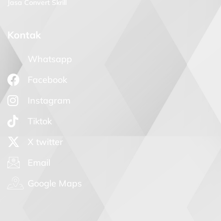
Jasa Convert Skrill
Kontak
Whatsapp
Facebook
Instagram
Tiktok
X twitter
Email
Google Maps