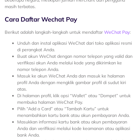
beberapa negara, meskipun jumlah merchant dan pengguna
masih terbatas.
Cara Daftar Wechat Pay
Berikut adalah langkah-langkah untuk mendaftar
WeChat Pay
:
Unduh dan instal aplikasi WeChat dari toko aplikasi resmi
di perangkat Anda.
Buat akun WeChat dengan nomor telepon yang valid dan
verifikasi akun Anda melalui kode yang dikirimkan ke
nomor telepon Anda.
Masuk ke akun WeChat Anda dan masuk ke halaman
profil Anda dengan mengklik gambar profil di sudut kiri
atas.
Di halaman profil, klik opsi “Wallet” atau “Dompet” untuk
membuka halaman WeChat Pay.
Pilih “Add a Card” atau “Tambah Kartu” untuk
menambahkan kartu bank atau akun pembayaran Anda.
Masukkan informasi kartu bank atau akun pembayaran
Anda dan verifikasi melalui kode keamanan atau aplikasi
bank Anda.