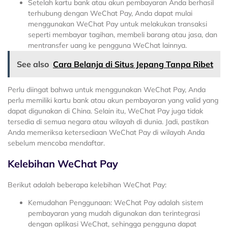
Setelah kartu bank atau akun pembayaran Anda berhasil
terhubung dengan WeChat Pay, Anda dapat mulai
menggunakan WeChat Pay untuk melakukan transaksi
seperti membayar tagihan, membeli barang atau jasa, dan
mentransfer uang ke pengguna WeChat lainnya.
See also
Cara Belanja di Situs Jepang Tanpa Ribet
Perlu diingat bahwa untuk menggunakan WeChat Pay, Anda
perlu memiliki kartu bank atau akun pembayaran yang valid yang
dapat digunakan di China. Selain itu, WeChat Pay juga tidak
tersedia di semua negara atau wilayah di dunia. Jadi, pastikan
Anda memeriksa ketersediaan WeChat Pay di wilayah Anda
sebelum mencoba mendaftar.
Kelebihan WeChat Pay
Berikut adalah beberapa kelebihan WeChat Pay:
Kemudahan Penggunaan: WeChat Pay adalah sistem
pembayaran yang mudah digunakan dan terintegrasi
dengan aplikasi WeChat, sehingga pengguna dapat