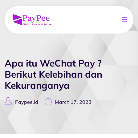
Apa itu WeChat Pay ?
Berikut Kelebihan dan
Kekuranganya
Paypee.id
March 17, 2023