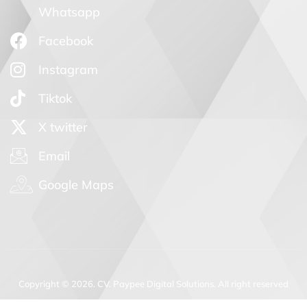
Whatsapp
Facebook
Instagram
Tiktok
X twitter
Email
Google Maps
Copyright © 2026. CV. Paypee Digital Solutions. All right reserved