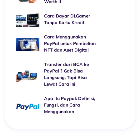
Worth It
Cara Bayar DLGamer
Tanpa Kartu Kredit
Cara Menggunakan
PayPal untuk Pembelian
NFT dan Aset Digital
Transfer dari BCA ke
PayPal ? Gak Bisa
Langsung, Tapi Bisa
Lewat Cara Ini
Apa Itu Paypal: Definisi,
Fungsi, dan Cara
Menggunakan