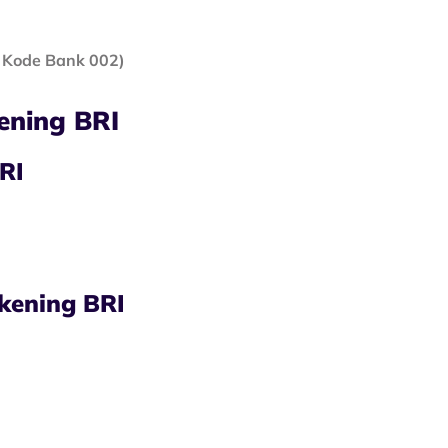
 Kode Bank 002)
ening BRI
RI
kening BRI