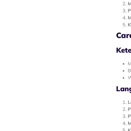
M
P
M
K
Car
Kete
M
B
W
Lan
L
P
P
M
K