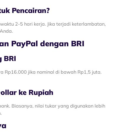
uk Pencairan?
tu 2-5 hari kerja. Jika terjadi keterlambatan,
 Anda.
an PayPal dengan BRI
g BRI
ya Rp16.000 jika nominal di bawah Rp1,5 juta.
ollar ke Rupiah
nk. Biasanya, nilai tukar yang digunakan lebih
.
ya