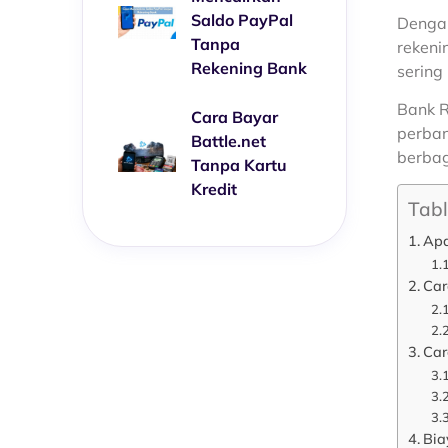
Saldo PayPal
Dengan
Tanpa
rekeni
Rekening Bank
sering
Bank R
Cara Bayar
perban
Battle.net
berbag
Tanpa Kartu
Kredit
Tabl
Apa
Car
Car
Bia