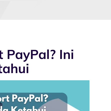
 PayPal? Ini
tahui