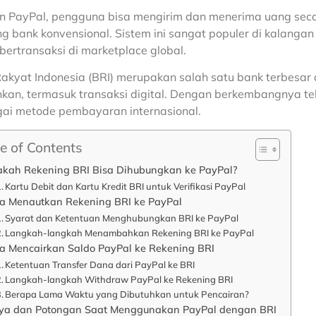
 PayPal, pengguna bisa mengirim dan menerima uang seca
ng bank konvensional. Sistem ini sangat populer di kalangan
 bertransaksi di marketplace global.
akyat Indonesia (BRI) merupakan salah satu bank terbesar
kan, termasuk transaksi digital. Dengan berkembangnya te
ai metode pembayaran internasional.
e of Contents
kah Rekening BRI Bisa Dihubungkan ke PayPal?
Kartu Debit dan Kartu Kredit BRI untuk Verifikasi PayPal
a Menautkan Rekening BRI ke PayPal
Syarat dan Ketentuan Menghubungkan BRI ke PayPal
Langkah-langkah Menambahkan Rekening BRI ke PayPal
a Mencairkan Saldo PayPal ke Rekening BRI
Ketentuan Transfer Dana dari PayPal ke BRI
Langkah-langkah Withdraw PayPal ke Rekening BRI
Berapa Lama Waktu yang Dibutuhkan untuk Pencairan?
ya dan Potongan Saat Menggunakan PayPal dengan BRI