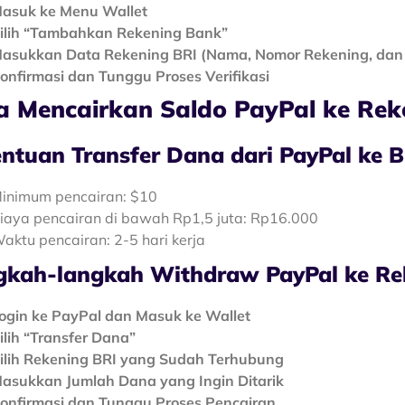
asuk ke Menu Wallet
ilih “Tambahkan Rekening Bank”
asukkan Data Rekening BRI (Nama, Nomor Rekening, dan
onfirmasi dan Tunggu Proses Verifikasi
a Mencairkan Saldo PayPal ke Rek
ntuan Transfer Dana dari PayPal ke B
inimum pencairan: $10
iaya pencairan di bawah Rp1,5 juta: Rp16.000
aktu pencairan: 2-5 hari kerja
gkah-langkah Withdraw PayPal ke Re
ogin ke PayPal dan Masuk ke Wallet
ilih “Transfer Dana”
ilih Rekening BRI yang Sudah Terhubung
asukkan Jumlah Dana yang Ingin Ditarik
onfirmasi dan Tunggu Proses Pencairan