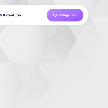
 & Ketentuan
Hubungi Kami