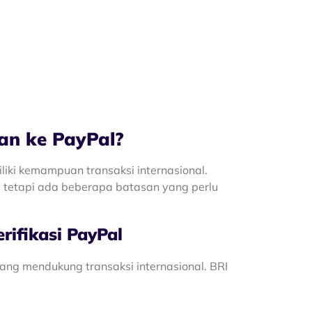
an ke PayPal?
ki kemampuan transaksi internasional.
, tetapi ada beberapa batasan yang perlu
rifikasi PayPal
ang mendukung transaksi internasional. BRI