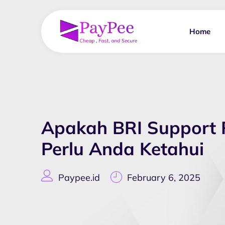
Home
Apakah BRI Support P
Perlu Anda Ketahui
Paypee.id
February 6, 2025