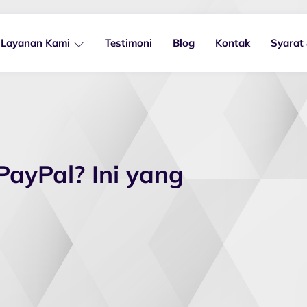
Layanan Kami
Testimoni
Blog
Kontak
Syarat
ayPal? Ini yang