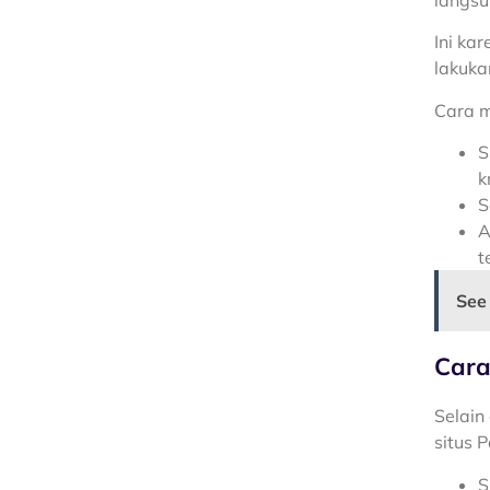
Ini ka
lakuka
Cara m
S
k
S
A
t
See
Cara
Selain
situs 
S