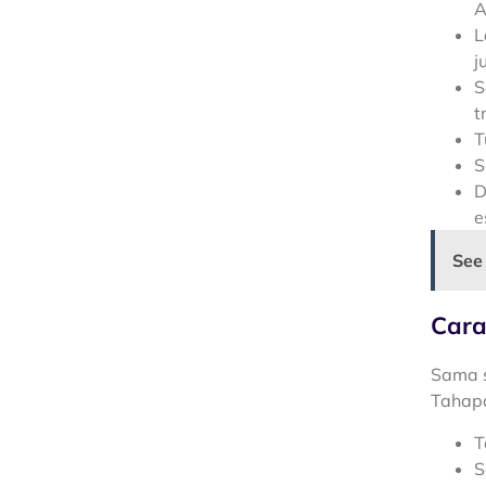
A
L
j
S
t
T
S
D
e
See
Cara
Sama s
Tahap
T
S