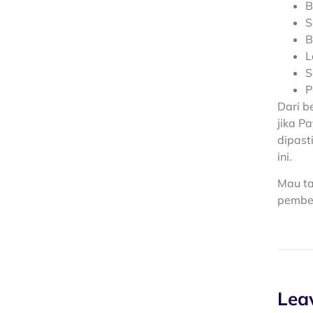
B
S
B
L
S
P
Dari b
jika P
dipast
ini.
Mau ta
pembel
Lea