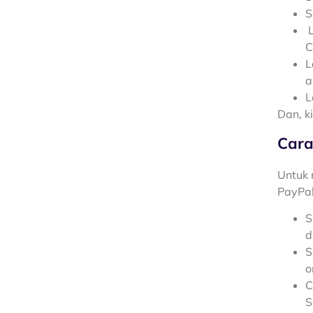
S
L
C
L
a
L
Dan, k
Cara
Untuk 
PayPal
S
d
S
o
C
S