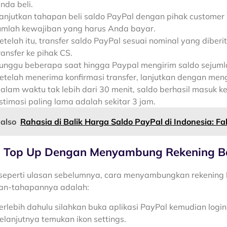
nda beli.
anjutkan tahapan beli saldo PayPal dengan pihak custome
umlah kewajiban yang harus Anda bayar.
etelah itu, transfer saldo PayPal sesuai nominal yang diberi
ransfer ke pihak CS.
unggu beberapa saat hingga Paypal mengirim saldo sejum
etelah menerima konfirmasi transfer, lanjutkan dengan meng
alam waktu tak lebih dari 30 menit, saldo berhasil masuk k
stimasi paling lama adalah sekitar 3 jam.
 also
Rahasia di Balik Harga Saldo PayPal di Indonesia: 
 Top Up Dengan Menyambung Rekening B
eperti ulasan sebelumnya, cara menyambungkan rekening ba
an-tahapannya adalah:
erlebih dahulu silahkan buka aplikasi PayPal kemudian log
elanjutnya temukan ikon settings.