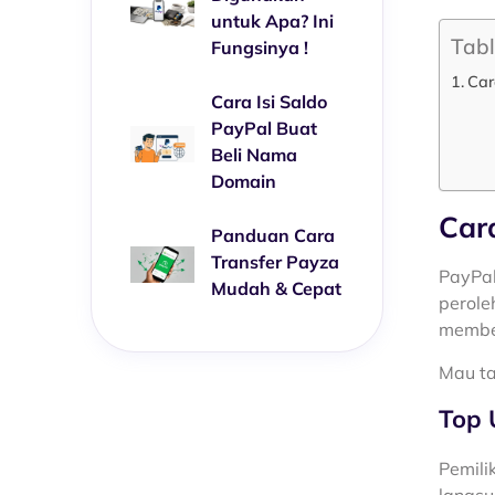
untuk Apa? Ini
Tabl
Fungsinya !
Car
Cara Isi Saldo
PayPal Buat
Beli Nama
Domain
Car
Panduan Cara
Transfer Payza
PayPal
Mudah & Cepat
perole
membe
Mau ta
Top 
Pemili
langsu