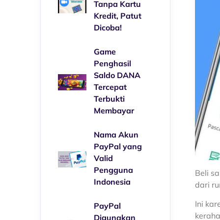
Tanpa Kartu
Kredit, Patut
Dicoba!
Game
Penghasil
Saldo DANA
Tercepat
Terbukti
Membayar
Nama Akun
PayPal yang
Valid
Pengguna
Beli s
Indonesia
dari r
Ini ka
PayPal
keraha
Digunakan