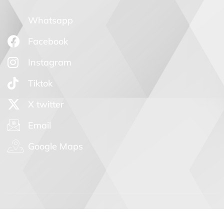
Whatsapp
Facebook
Instagram
Tiktok
X twitter
Email
Google Maps
Copyright © 2026. CV. Paypee Digital Solutions. All right reserved