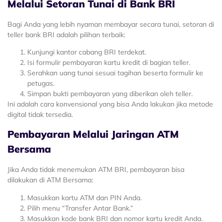
Melalui Setoran Tunai di Bank BRI
Bagi Anda yang lebih nyaman membayar secara tunai, setoran di
teller bank BRI adalah pilihan terbaik:
Kunjungi kantor cabang BRI terdekat.
Isi formulir pembayaran kartu kredit di bagian teller.
Serahkan uang tunai sesuai tagihan beserta formulir ke
petugas.
Simpan bukti pembayaran yang diberikan oleh teller.
Ini adalah cara konvensional yang bisa Anda lakukan jika metode
digital tidak tersedia.
Pembayaran Melalui Jaringan ATM
Bersama
Jika Anda tidak menemukan ATM BRI, pembayaran bisa
dilakukan di ATM Bersama:
Masukkan kartu ATM dan PIN Anda.
Pilih menu “Transfer Antar Bank.”
Masukkan kode bank BRI dan nomor kartu kredit Anda.