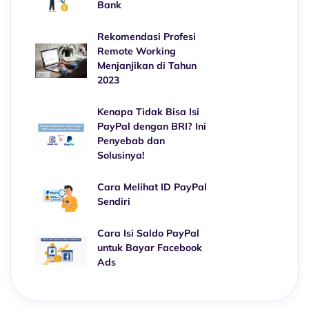
Bank
Rekomendasi Profesi
Remote Working
Menjanjikan di Tahun
2023
Kenapa Tidak Bisa Isi
PayPal dengan BRI? Ini
Penyebab dan
Solusinya!
Cara Melihat ID PayPal
Sendiri
Cara Isi Saldo PayPal
untuk Bayar Facebook
Ads