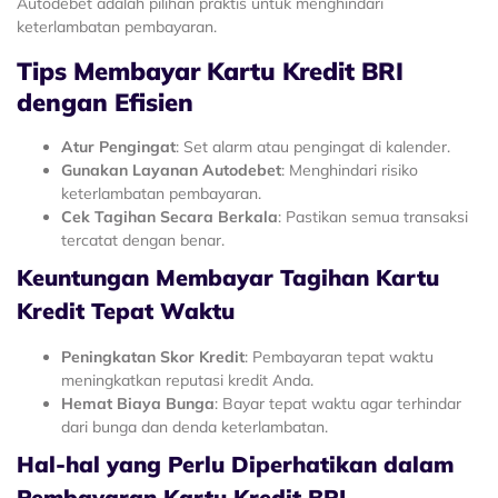
Autodebet adalah pilihan praktis untuk menghindari
keterlambatan pembayaran.
Tips Membayar Kartu Kredit BRI
dengan Efisien
Atur Pengingat
: Set alarm atau pengingat di kalender.
Gunakan Layanan Autodebet
: Menghindari risiko
keterlambatan pembayaran.
Cek Tagihan Secara Berkala
: Pastikan semua transaksi
tercatat dengan benar.
Keuntungan Membayar Tagihan Kartu
Kredit Tepat Waktu
Peningkatan Skor Kredit
: Pembayaran tepat waktu
meningkatkan reputasi kredit Anda.
Hemat Biaya Bunga
: Bayar tepat waktu agar terhindar
dari bunga dan denda keterlambatan.
Hal-hal yang Perlu Diperhatikan dalam
Pembayaran Kartu Kredit BRI