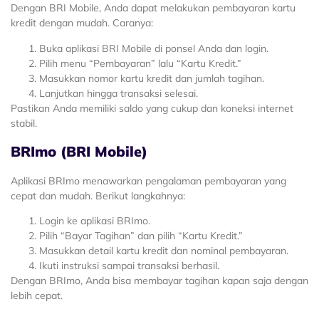
Dengan BRI Mobile, Anda dapat melakukan pembayaran kartu
kredit dengan mudah. Caranya:
Buka aplikasi BRI Mobile di ponsel Anda dan login.
Pilih menu “Pembayaran” lalu “Kartu Kredit.”
Masukkan nomor kartu kredit dan jumlah tagihan.
Lanjutkan hingga transaksi selesai.
Pastikan Anda memiliki saldo yang cukup dan koneksi internet
stabil.
BRImo (BRI Mobile)
Aplikasi BRImo menawarkan pengalaman pembayaran yang
cepat dan mudah. Berikut langkahnya:
Login ke aplikasi BRImo.
Pilih “Bayar Tagihan” dan pilih “Kartu Kredit.”
Masukkan detail kartu kredit dan nominal pembayaran.
Ikuti instruksi sampai transaksi berhasil.
Dengan BRImo, Anda bisa membayar tagihan kapan saja dengan
lebih cepat.