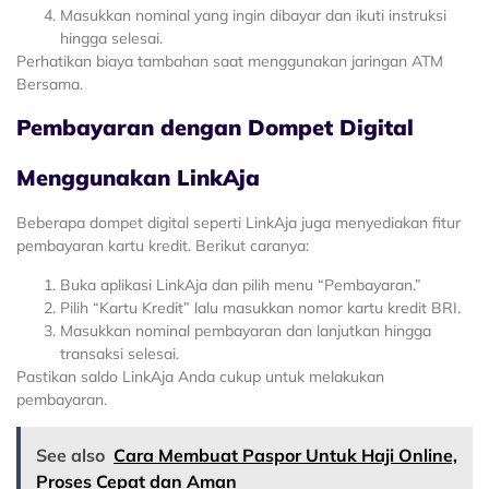
Masukkan nominal yang ingin dibayar dan ikuti instruksi
hingga selesai.
Perhatikan biaya tambahan saat menggunakan jaringan ATM
Bersama.
Pembayaran dengan Dompet Digital
Menggunakan LinkAja
Beberapa dompet digital seperti LinkAja juga menyediakan fitur
pembayaran kartu kredit. Berikut caranya:
Buka aplikasi LinkAja dan pilih menu “Pembayaran.”
Pilih “Kartu Kredit” lalu masukkan nomor kartu kredit BRI.
Masukkan nominal pembayaran dan lanjutkan hingga
transaksi selesai.
Pastikan saldo LinkAja Anda cukup untuk melakukan
pembayaran.
See also
Cara Membuat Paspor Untuk Haji Online,
Proses Cepat dan Aman