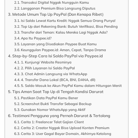
Transaksi Digital Nggak Nungguin Kamu
Langganan Premium Bisa Langsung Diputus
Metode Umum Top Up PayPal (Dan Kenapa Ribet)
Isi Saldo Lewat Kartu Kredit: Nggak Semua Orang Punya!
Top Up dari Rekening Bank: Butuh Verifikasi, Bisa Pending
Transfer dari Teman: Kalau Mereka Lagi Nggak Ada?
Apa Itu Paypee.id?
Layanan yang Disediakan Paypee Buat Kamu
Keunggulan Paypee.id: Aman, Cepat, Tanpa Drama
Step-by-Step Cara Isi Saldo PayPal via Paypee.id
1. Kunjungi Website Resminya
2. Pilih Layanan Isi Saldo PayPal
3. Chat Admin Langsung via WhatsApp
4. Transfer Dana Lokal (BCA, BNI, DANA, dll)
5. Saldo Masuk ke Akun PayPal Kamu dalam Hitungan Menit
Tips Aman Saat Top Up di Tengah Kondisi Darurat
Pastikan Data PayPal Kamu Bener
Screenshot Bukti Transfer Sebagai Backup
Gunakan Nomor WhatsApp yang Aktif
Testimoni Pengguna yang Pernah Darurat & Tertolong
Cerita 1: Freelancer Telat Gajian Client
Cerita 2: Creator Nggak Bisa Upload Konten Premium
Cerita 3: User Gagal Bayar Domain, Akhirnya Ketolong