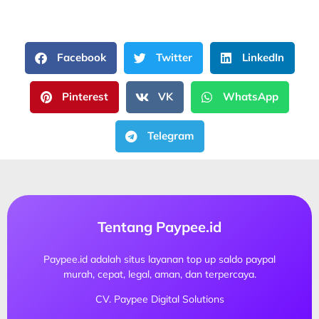
Facebook
Twitter
LinkedIn
Pinterest
VK
WhatsApp
Telegram
Tentang Paypee.id
Paypee.id adalah situs layanan top up saldo paypal
murah, cepat, legal, aman, dan terpercaya.
CV. Paypee Digital Solutions