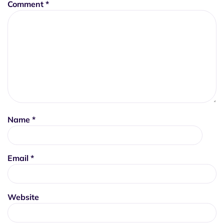
Comment
*
Name
*
Email
*
Website