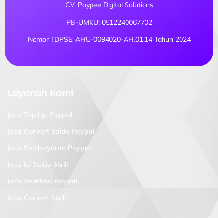
CV. Paypee Digital Solutions
PB-UMKU: 0512240067702
Nomor TDPSE: AHU-0094020-AH.01.14 Tahun 2024
Layanan Kami
Jasa Top Up Paypal
Jasa Convert Saldo Paypal
Jasa Pembayaran Paypal
Jasa Isi Saldo Skrill
Jasa Verifikasi Paypal
Jasa Convert Skrill