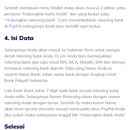
Setelah membuka menu Wallet maka akan muncul 2 pilihan yaitu
pertama “Hubungkan kartu kredit” dan yang kedua yaitu
“Hubungkan rekening bank”. Cara menambahkan rekening bank
di
PayPal
selanjutnya Anda bisa memilih opsi kedua.
4. Isi Data
Selanjutnya Anda akan masuk ke halaman form untuk mengisi
detail rekening bank Anda. Di sini Anda bisa memasukkan
rekening bank apa saja, misal BRI, BCA, Mandiri, BNI dan lainnya
termasuk rekening bank daerah. Data yang harus Anda isi
seperti Nama Bank, isikan nama bank dengan lengkap misal
Bank Rakyat Indonesia.
Lalu Kode Bank isikan 7 digit kode bank sesuai rekening yang
Anda miliki. Selanjutnya Nomor Rekening isikan dengan nomor
rekening Anda dengan benar. Setelah itu maka kolom Nama
akan terisi secara otomatis sesuai nama pada akun PayPal Anda.
Jika sudah maka selanjutnya tinggal klik “Hubungkan Bank Anda”
Selesai