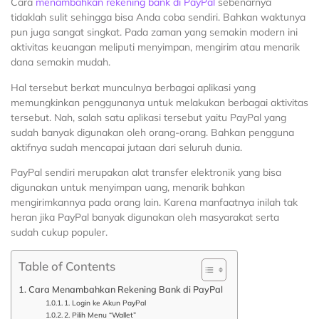
Cara
menambahkan rekening bank di PayPal
sebenarnya
tidaklah sulit sehingga bisa Anda coba sendiri. Bahkan waktunya
pun juga sangat singkat. Pada zaman yang semakin modern ini
aktivitas keuangan meliputi menyimpan, mengirim atau menarik
dana semakin mudah.
Hal tersebut berkat munculnya berbagai aplikasi yang
memungkinkan penggunanya untuk melakukan berbagai aktivitas
tersebut. Nah, salah satu aplikasi tersebut yaitu PayPal yang
sudah banyak digunakan oleh orang-orang. Bahkan pengguna
aktifnya sudah mencapai jutaan dari seluruh dunia.
PayPal sendiri merupakan alat transfer elektronik yang bisa
digunakan untuk menyimpan uang, menarik bahkan
mengirimkannya pada orang lain. Karena manfaatnya inilah tak
heran jika PayPal banyak digunakan oleh masyarakat serta
sudah cukup populer.
Table of Contents
Cara Menambahkan Rekening Bank di PayPal
1. Login ke Akun PayPal
2. Pilih Menu “Wallet”