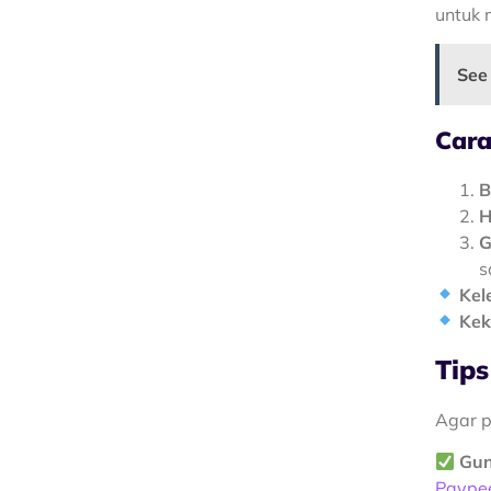
untuk 
See
Car
B
H
G
s
Kel
Kek
Tip
Agar p
Gun
Paypee