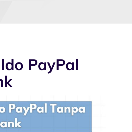
ldo PayPal
nk