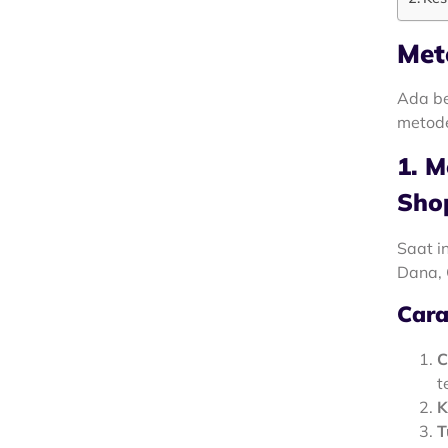
Met
Ada be
metode
1. 
Sho
Saat i
Dana, 
Cara
C
t
K
T