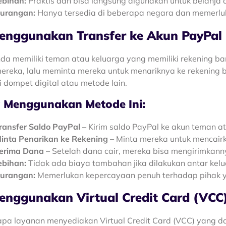
ebihan:
Praktis dan bisa langsung digunakan untuk belanja at
urangan:
Hanya tersedia di beberapa negara dan memerluk
Menggunakan Transfer ke Akun PayPal
nda memiliki teman atau keluarga yang memiliki rekening b
ereka, lalu meminta mereka untuk menariknya ke rekening
i dompet digital atau metode lain.
 Menggunakan Metode Ini:
ransfer Saldo PayPal
– Kirim saldo PayPal ke akun teman at
inta Penarikan ke Rekening
– Minta mereka untuk mencairk
erima Dana
– Setelah dana cair, mereka bisa mengirimkanny
ebihan:
Tidak ada biaya tambahan jika dilakukan antar kel
urangan:
Memerlukan kepercayaan penuh terhadap pihak y
enggunakan Virtual Credit Card (VCC)
pa layanan menyediakan Virtual Credit Card (VCC) yang d