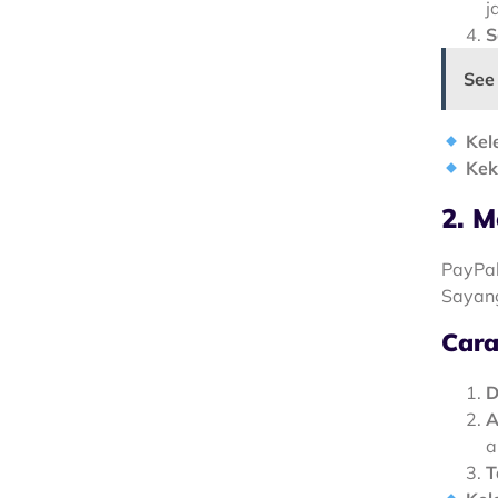
j
S
See
Kel
Kek
2. M
PayPal
Sayang
Cara
D
A
a
T