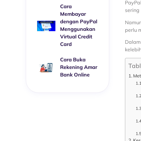
PayPal
Cara
sering
Membayar
dengan PayPal
Namun,
Menggunakan
perlu 
Virtual Credit
Dalam 
Card
kelebi
Cara Buka
Tabl
Rekening Amar
Bank Online
Met
Kes