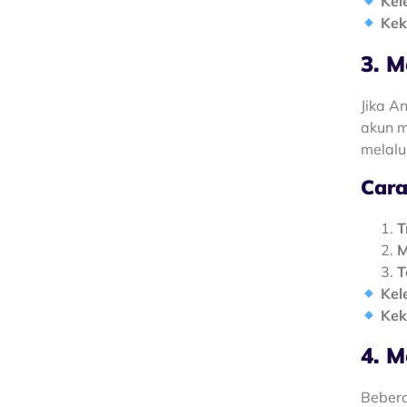
Kel
Kek
3. 
Jika A
akun m
melalu
Cara
T
M
T
Kel
Kek
4. M
Bebera