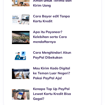
Aman untuk Terima dan
Kirim Uang
Cara Bayar edX Tanpa
Kartu Kredit
Apa itu Payoneer?
Kelebihan serta Cara
mendaftarnya
Cara Menghindari Akun
PayPal Dibekukan
Mau Kirim Kado Digital
ke Teman Luar Negeri?
Pakai PayPal Aja!
Kenapa Top Up PayPal
Lewat Kartu Kredit Bisa
Gagal?