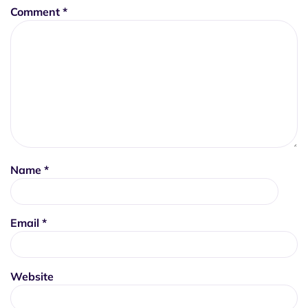
Comment
*
Name
*
Email
*
Website