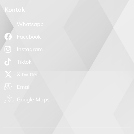
Kontak
Whatsapp
Facebook
Instagram
Tiktok
X twitter
Email
Google Maps