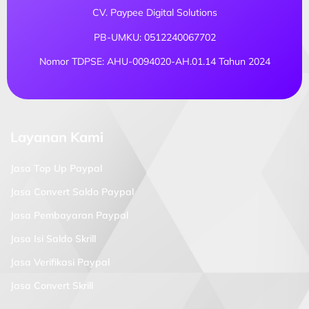
CV. Paypee Digital Solutions
PB-UMKU: 0512240067702
Nomor TDPSE: AHU-0094020-AH.01.14 Tahun 2024
Layanan Kami
Jasa Top Up Paypal
Jasa Convert Saldo Paypal
Jasa Pembayaran Paypal
Jasa Isi Saldo Skrill
Jasa Verifikasi Paypal
Jasa Convert Skrill