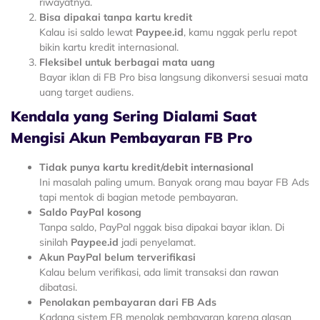
riwayatnya.
Bisa dipakai tanpa kartu kredit
Kalau isi saldo lewat
Paypee.id
, kamu nggak perlu repot
bikin kartu kredit internasional.
Fleksibel untuk berbagai mata uang
Bayar iklan di FB Pro bisa langsung dikonversi sesuai mata
uang target audiens.
Kendala yang Sering Dialami Saat
Mengisi Akun Pembayaran FB Pro
Tidak punya kartu kredit/debit internasional
Ini masalah paling umum. Banyak orang mau bayar FB Ads
tapi mentok di bagian metode pembayaran.
Saldo PayPal kosong
Tanpa saldo, PayPal nggak bisa dipakai bayar iklan. Di
sinilah
Paypee.id
jadi penyelamat.
Akun PayPal belum terverifikasi
Kalau belum verifikasi, ada limit transaksi dan rawan
dibatasi.
Penolakan pembayaran dari FB Ads
Kadang sistem FB menolak pembayaran karena alasan