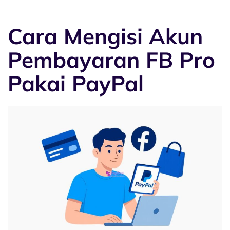
Cara Mengisi Akun
Pembayaran FB Pro
Pakai PayPal