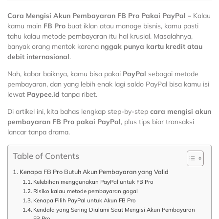
Cara Mengisi Akun Pembayaran FB Pro Pakai PayPal –
Kalau
kamu main
FB Pro
buat iklan atau manage bisnis, kamu pasti
tahu kalau metode pembayaran itu hal krusial. Masalahnya,
banyak orang mentok karena
nggak punya kartu kredit atau
debit internasional
.
Nah, kabar baiknya, kamu bisa pakai
PayPal
sebagai metode
pembayaran, dan yang lebih enak lagi saldo PayPal bisa kamu isi
lewat
Paypee.id
tanpa ribet.
Di artikel ini, kita bahas lengkap step-by-step
cara mengisi akun
pembayaran FB Pro pakai PayPal
, plus tips biar transaksi
lancar tanpa drama.
Table of Contents
Kenapa FB Pro Butuh Akun Pembayaran yang Valid
Kelebihan menggunakan PayPal untuk FB Pro
Risiko kalau metode pembayaran gagal
Kenapa Pilih PayPal untuk Akun FB Pro
Kendala yang Sering Dialami Saat Mengisi Akun Pembayaran
FB Pro