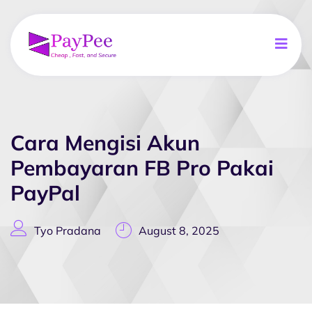
Cara Mengisi Akun
Pembayaran FB Pro Pakai
PayPal
Tyo Pradana
August 8, 2025