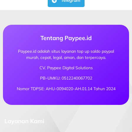
Telegram
Tentang Paypee.id
Paypee.id adalah situs layanan top up saldo paypal
murah, cepat, legal, aman, dan terpercaya.
CV. Paypee Digital Solutions
PB-UMKU: 0512240067702
Nomor TDPSE: AHU-0094020-AH.01.14 Tahun 2024
Layanan Kami