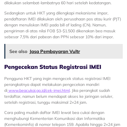
dilakukan selambat-lambatnya 60 hari setelah kedatangan.
Sedangkan untuk HKT yang dilengkapi mekanisme impor,
pendaftaran IMEI dilakukan oleh perusahaan pos atau kurir (PJT)
dengan menuliskan IMEI pada bill of lading (CN). Namun,
pengiriman di atas nilai FOB $3-$1.500 dikenakan bea masuk
sebesar 7,5% dari pabean dan PPN sebesar 10% dari impor.
See also
Jasa Pembayaran Vultr
Pengecekan Status Registrasi IMEI
Pengguna HKT yang ingin mengecek status registrasi IMEI
perangkatnya dapat melakukan pengecekan mandiri
di
www.beacukai.go.id/cek-imei.html
. Jika perangkat sudah
terdaftar, namun belum mendapat akses ke jaringan seluler,
setelah registrasi, tunggu maksimal 2×24 jam.
Cara paling mudah daftar IMEI lewat bea cukai dengan
menghubungi Kementerian Komunikasi dan Informatika
(Kemenkominfo) di nomor telepon 159. Apabila hingga 2×24 jam