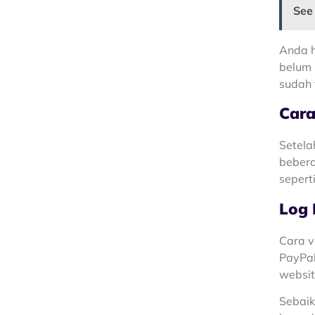
See
Anda h
belum 
sudah
Cara
Setela
bebera
seperti
Log 
Cara v
PayPal
websit
Sebaik