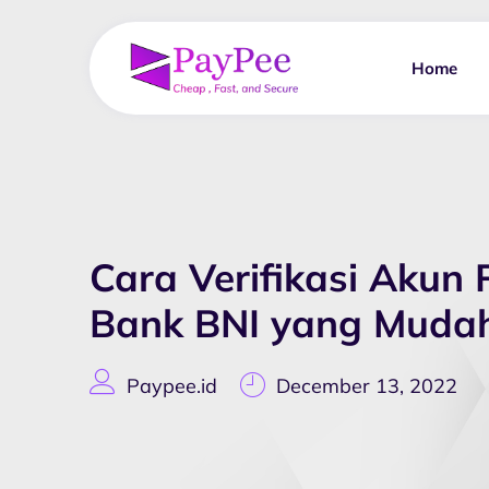
Home
Cara Verifikasi Akun
Bank BNI yang Muda
Paypee.id
December 13, 2022