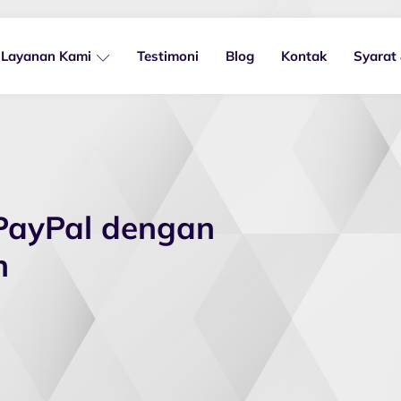
Layanan Kami
Testimoni
Blog
Kontak
Syarat
 PayPal dengan
h