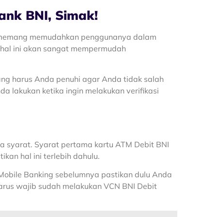
ank BNI, Simak!
al memang memudahkan penggunanya dalam
a hal ini akan sangat mempermudah
ang harus Anda penuhi agar Anda tidak salah
a lakukan ketika ingin melakukan verifikasi
a syarat. Syarat pertama kartu ATM Debit BNI
an hal ini terlebih dahulu.
 Mobile Banking sebelumnya pastikan dulu Anda
 harus wajib sudah melakukan VCN BNI Debit