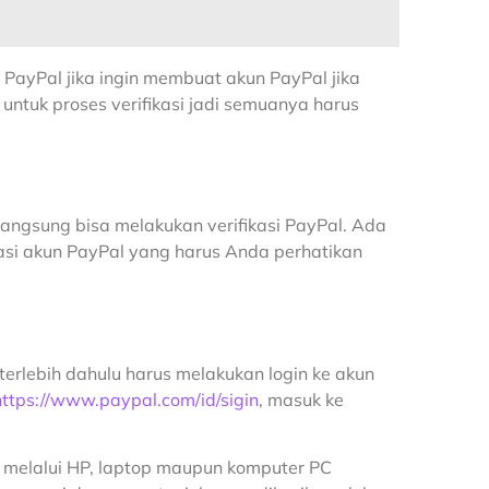
PayPal jika ingin membuat akun PayPal jika
 untuk proses verifikasi jadi semuanya harus
ngsung bisa melakukan verifikasi PayPal. Ada
kasi akun PayPal yang harus Anda perhatikan
erlebih dahulu harus melakukan login ke akun
ttps://www.paypal.com/id/sigin
, masuk ke
 melalui HP, laptop maupun komputer PC