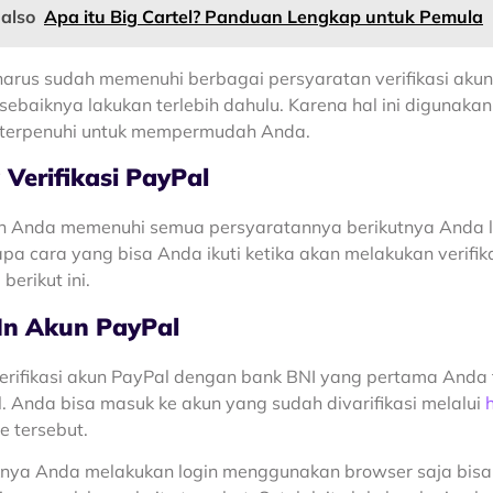
 also
Apa itu Big Cartel? Panduan Lengkap untuk Pemula
arus sudah memenuhi berbagai persyaratan verifikasi akun 
sebaiknya lakukan terlebih dahulu. Karena hal ini digunakan
 terpenuhi untuk mempermudah Anda.
 Verifikasi PayPal
h Anda memenuhi semua persyaratannya berikutnya Anda la
pa cara yang bisa Anda ikuti ketika akan melakukan verifi
 berikut ini.
In Akun PayPal
erifikasi akun PayPal dengan bank BNI yang pertama Anda t
. Anda bisa masuk ke akun yang sudah divarifikasi melalui
h
e tersebut.
nya Anda melakukan login menggunakan browser saja bisa