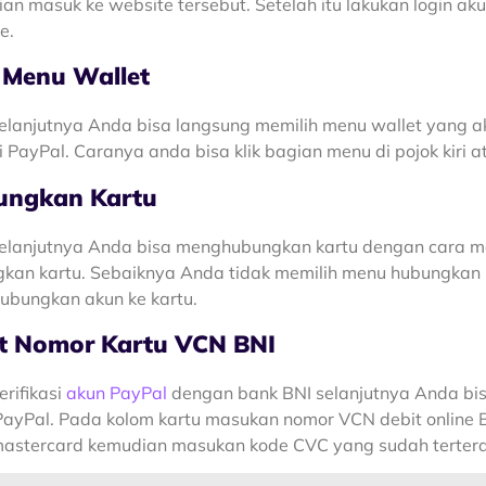
an masuk ke website tersebut. Setelah itu lakukan login ak
e.
h Menu Wallet
elanjutnya Anda bisa langsung memilih menu wallet yang 
i PayPal. Caranya anda bisa klik bagian menu di pojok kiri 
ungkan Kartu
elanjutnya Anda bisa menghubungkan kartu dengan cara ma
kan kartu. Sebaiknya Anda tidak memilih menu hubungkan 
bungkan akun ke kartu.
t Nomor Kartu VCN BNI
erifikasi
akun PayPal
dengan bank BNI selanjutnya Anda bi
ayPal. Pada kolom kartu masukan nomor VCN debit online B
 mastercard kemudian masukan kode CVC yang sudah tertera