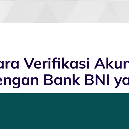
ara Verifikasi Aku
engan Bank BNI y