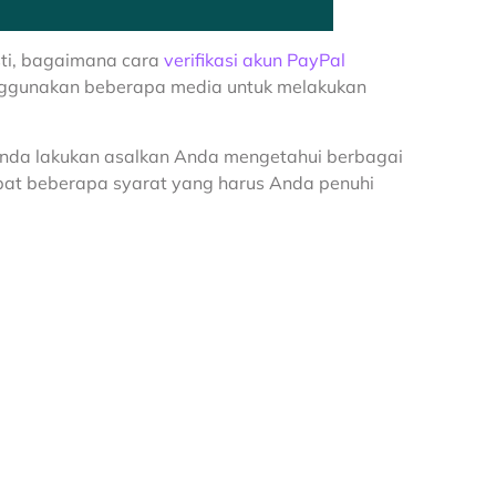
ti, bagaimana cara
verifikasi akun PayPal
nggunakan beberapa media untuk melakukan
 Anda lakukan asalkan Anda mengetahui berbagai
apat beberapa syarat yang harus Anda penuhi