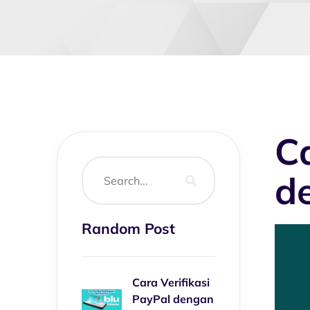
C
d
Random Post
Cara Verifikasi
PayPal dengan