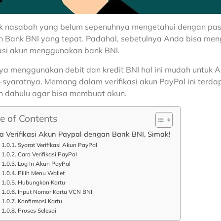
k nasabah yang belum sepenuhnya mengetahui dengan pas
 Bank BNI yang tepat. Padahal, sebetulnya Anda bisa me
kasi akun menggunakan bank BNI.
ya menggunakan debit dan kredit BNI hal ini mudah untuk
-syaratnya. Memang dalam verifikasi akun PayPal ini terd
ih dahulu agar bisa membuat akun.
e of Contents
a Verifikasi Akun Paypal dengan Bank BNI, Simak!
Syarat Verifikasi Akun PayPal
Cara Verifikasi PayPal
Log In Akun PayPal
Pilih Menu Wallet
Hubungkan Kartu
Input Nomor Kartu VCN BNI
Konfirmasi Kartu
Proses Selesai