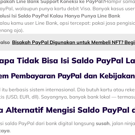
pakah Line Bank Support Koneksi ke PayPal?
Hampir sama
ayPal, walaupun punya kartu debit Visa. Banyak kasus user 
olusi Isi Saldo PayPal Kalau Hanya Punya Line Bank
alau kamu user Line Bank, opsi tercepat: pakai jasa pengisi
enang aja).
 also
Bisakah PayPal Digunakan untuk Membeli NFT? Begi
apa Tidak Bisa Isi Saldo PayPal L
tem Pembayaran PayPal dan Kebijaka
 itu berbasis sistem internasional. Dia butuh kartu atau re
is (USD, EUR, dll). Sayangnya, banyak bank lokal — termasuk
a Alternatif Mengisi Saldo PayPal d
isi saldo PayPal dari bank digital langsung
susah
, jalan nin
caya
.