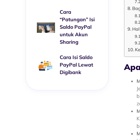
Bag
Cara
“Patungan” Isi
Saldo PayPal
Hal
untuk Akun
Sharing
Ke
Cara Isi Saldo
PayPal Lewat
Apa
Digibank
M
J
b
z
M
K
b
M