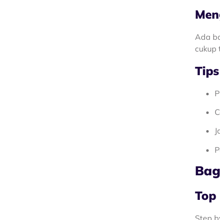
Men
Ada ba
cukup 
Tips
P
C
J
P
Bag
Top 
Step b