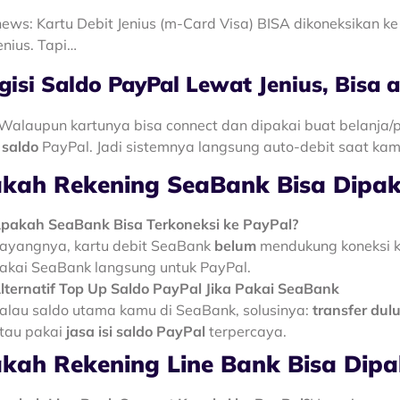
ews: Kartu Debit Jenius (m-Card Visa) BISA dikoneksikan ke
enius. Tapi…
isi Saldo PayPal Lewat Jenius, Bisa 
Walaupun kartunya bisa connect dan dipakai buat belanja/p
 saldo
PayPal. Jadi sistemnya langsung auto-debit saat kamu
kah Rekening SeaBank Bisa Dipaka
pakah SeaBank Bisa Terkoneksi ke PayPal?
ayangnya, kartu debit SeaBank
belum
mendukung koneksi ke
akai SeaBank langsung untuk PayPal.
lternatif Top Up Saldo PayPal Jika Pakai SeaBank
alau saldo utama kamu di SeaBank, solusinya:
transfer dulu
tau pakai
jasa isi saldo PayPal
terpercaya.
kah Rekening Line Bank Bisa Dipak