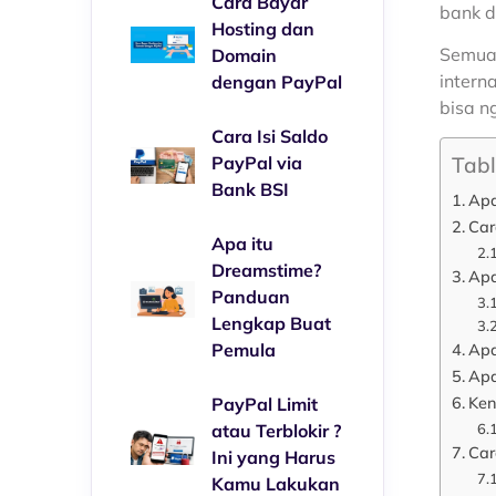
Cara Bayar
bank d
Hosting dan
Semua 
Domain
intern
dengan PayPal
bisa n
Cara Isi Saldo
Tabl
PayPal via
Bank BSI
Apa
Car
Apa itu
Dreamstime?
Apa
Panduan
Lengkap Buat
Apa
Pemula
Apa
Ken
PayPal Limit
atau Terblokir ?
Car
Ini yang Harus
Kamu Lakukan