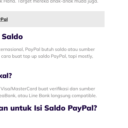
Bank Hana. Target mereka anak-anak muda juga.
yPal
 Saldo
nternasional, PayPal butuh saldo atau sumber
cara buat top up saldo PayPal, tapi mostly,
kal?
go Visa/MasterCard buat verifikasi dan sumber
SeaBank, atau Line Bank langsung compatible.
n untuk Isi Saldo PayPal?