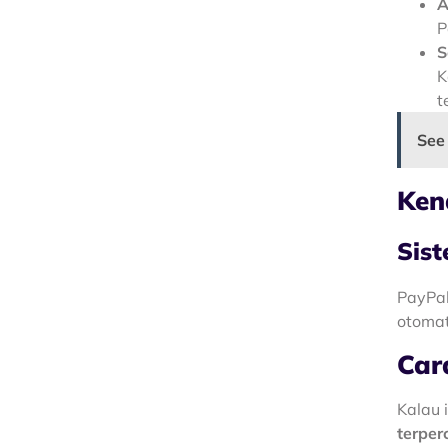
A
P
S
K
t
See
Ken
Sis
PayPal
otomat
Car
Kalau 
terper