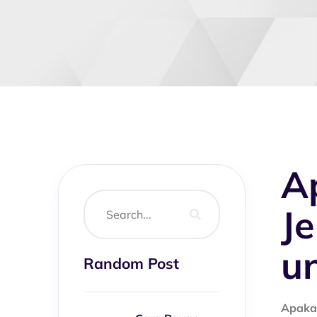
A
J
un
Random Post
Apakah