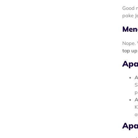
Good n
pake J
Meng
Nope. 
top up
Apa
A
S
p
A
K
a
Apa