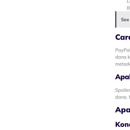
L
B
See
Car
PayPal
dana k
metode
Apa
Spoile
dana. 
Apa
Kone