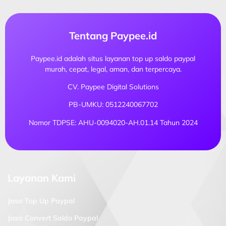
Tentang Paypee.id
Paypee.id adalah situs layanan top up saldo paypal
murah, cepat, legal, aman, dan terpercaya.
CV. Paypee Digital Solutions
PB-UMKU: 0512240067702
Nomor TDPSE: AHU-0094020-AH.01.14 Tahun 2024
Layanan Kami
Jasa Top Up Paypal
Jasa Convert Saldo Paypal