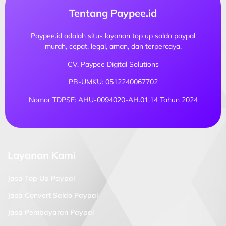
Tentang Paypee.id
Paypee.id adalah situs layanan top up saldo paypal
murah, cepat, legal, aman, dan terpercaya.
CV. Paypee Digital Solutions
PB-UMKU: 0512240067702
Nomor TDPSE: AHU-0094020-AH.01.14 Tahun 2024
Layanan Kami
Jasa Top Up Paypal
Jasa Convert Saldo Paypal
Jasa Pembayaran Paypal