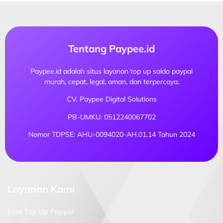
Tentang Paypee.id
Paypee.id adalah situs layanan top up saldo paypal
murah, cepat, legal, aman, dan terpercaya.
CV. Paypee Digital Solutions
PB-UMKU: 0512240067702
Nomor TDPSE: AHU-0094020-AH.01.14 Tahun 2024
Layanan Kami
Jasa Top Up Paypal